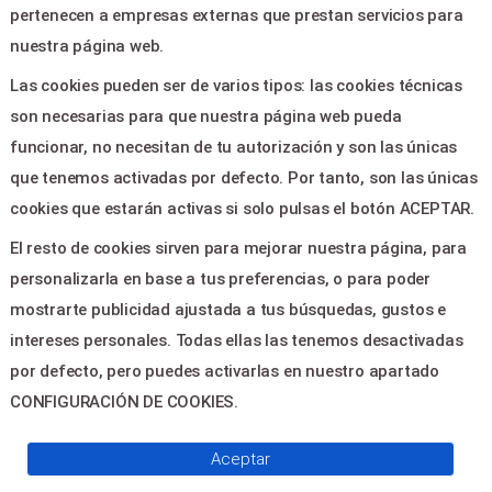
pertenecen a empresas externas que prestan servicios para
Ayuda
nuestra página web.
Aviso legal
Las cookies pueden ser de varios tipos: las cookies técnicas
Política de privacidad
son necesarias para que nuestra página web pueda
Contactar
funcionar, no necesitan de tu autorización y son las únicas
que tenemos activadas por defecto. Por tanto, son las únicas
CONTACTO
cookies que estarán activas si solo pulsas el botón ACEPTAR.
El resto de cookies sirven para mejorar nuestra página, para
PLAZA DOCTOR CAJAL Nº 1 -
personalizarla en base a tus preferencias, o para poder
CHESTE 46380
mostrarte publicidad ajustada a tus búsquedas, gustos e
cheste_gcu@gva.es
intereses personales. Todas ellas las tenemos desactivadas
96 2510015
por defecto, pero puedes activarlas en nuestro apartado
CONFIGURACIÓN DE COOKIES.
© 2026
Servientradas
, All Right
Aceptar
Reserved