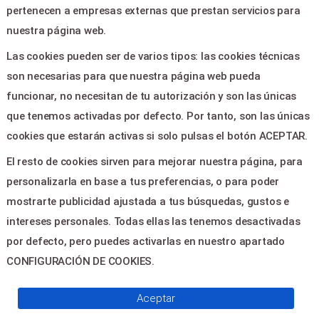
pertenecen a empresas externas que prestan servicios para
Ayuda
nuestra página web.
Aviso legal
Las cookies pueden ser de varios tipos: las cookies técnicas
Política de privacidad
son necesarias para que nuestra página web pueda
Contactar
funcionar, no necesitan de tu autorización y son las únicas
que tenemos activadas por defecto. Por tanto, son las únicas
CONTACTO
cookies que estarán activas si solo pulsas el botón ACEPTAR.
El resto de cookies sirven para mejorar nuestra página, para
PLAZA DOCTOR CAJAL Nº 1 -
personalizarla en base a tus preferencias, o para poder
CHESTE 46380
mostrarte publicidad ajustada a tus búsquedas, gustos e
cheste_gcu@gva.es
intereses personales. Todas ellas las tenemos desactivadas
96 2510015
por defecto, pero puedes activarlas en nuestro apartado
CONFIGURACIÓN DE COOKIES.
© 2026
Servientradas
, All Right
Aceptar
Reserved