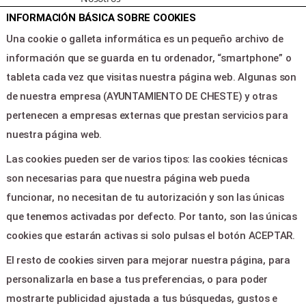
INFORMACIÓN BÁSICA SOBRE COOKIES
Noticias
Area clientes
Una cookie o galleta informática es un pequeño archivo de
Contacto
información que se guarda en tu ordenador, “smartphone” o
tableta cada vez que visitas nuestra página web. Algunas son
de nuestra empresa (AYUNTAMIENTO DE CHESTE) y otras
LEGAL & PAGOS
pertenecen a empresas externas que prestan servicios para
Ayuda
nuestra página web.
Aviso legal
Las cookies pueden ser de varios tipos: las cookies técnicas
Política de privacidad
son necesarias para que nuestra página web pueda
Contactar
funcionar, no necesitan de tu autorización y son las únicas
que tenemos activadas por defecto. Por tanto, son las únicas
CONTACTO
cookies que estarán activas si solo pulsas el botón ACEPTAR.
El resto de cookies sirven para mejorar nuestra página, para
PLAZA DOCTOR CAJAL Nº 1 -
personalizarla en base a tus preferencias, o para poder
CHESTE 46380
mostrarte publicidad ajustada a tus búsquedas, gustos e